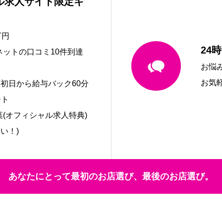
ル求人サイト限定キ
万円
24
ネットの口コミ10件到達
お悩
お気
初日から給与バック60分
ート
葉(オフィシャル求人特典)
い！)
あなたにとって最初のお店選び、最後のお店選び。